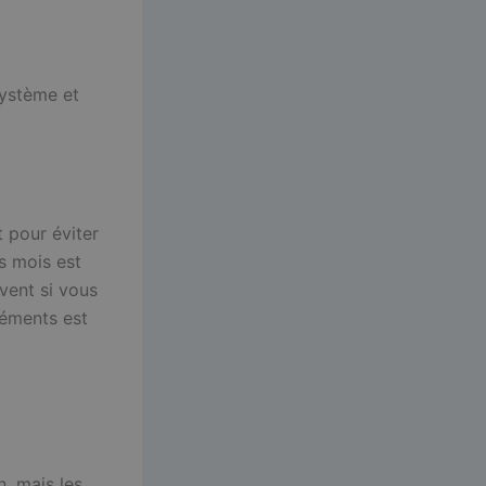
système et
 pour éviter
s mois est
uvent si vous
léments est
n, mais les