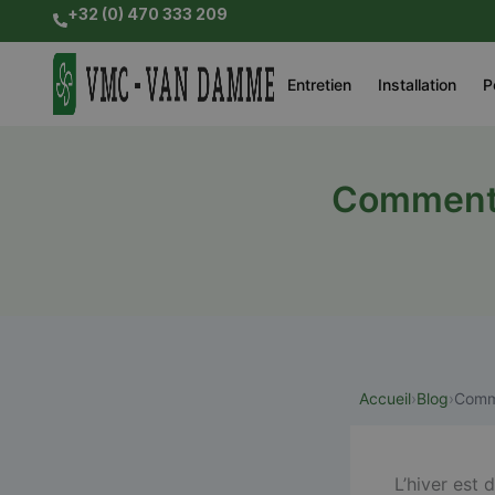
Skip
+32 (0) 470 333 209
to
content
Entretien
Installation
P
Comment e
Accueil
›
Blog
›
Comme
L’hiver est 