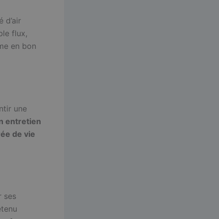
 d’air
e flux,
ème en bon
ntir une
n entretien
ée de vie
r ses
etenu