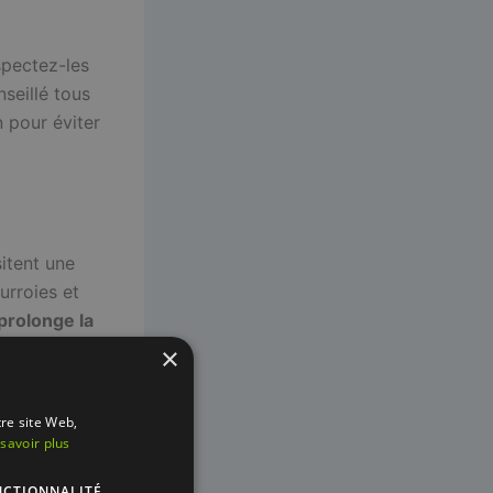
spectez-les
seillé tous
n pour éviter
itent une
urroies et
prolonge la
×
tre site Web,
savoir plus
réquence
ulier permet
NCTIONNALITÉ