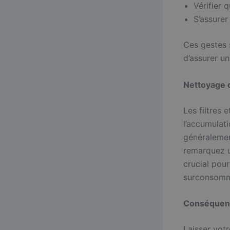
Vérifier q
S’assurer
Ces gestes 
d’assurer un
Nettoyage d
Les filtres
l’accumulati
généralement
remarquez un
crucial pour
surconsomm
Conséquenc
Laisser vot