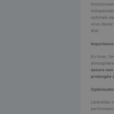
fonctionnem
indispensabl
optimale da
vous devez 
état.
Importance 
En hiver, l’
atmosphère s
assure non
prolongée 
Optimisati
L’entretien 
performance