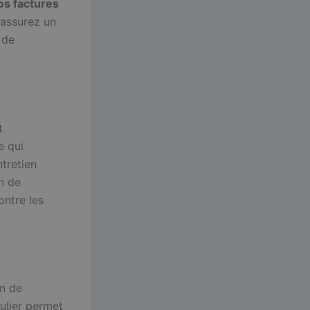
os factures
s assurez un
 de
t
e qui
tretien
on de
ontre les
on de
ulier permet