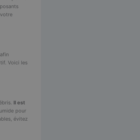
mposants
 votre
afin
if. Voici les
ébris.
Il est
humide pour
ables, évitez