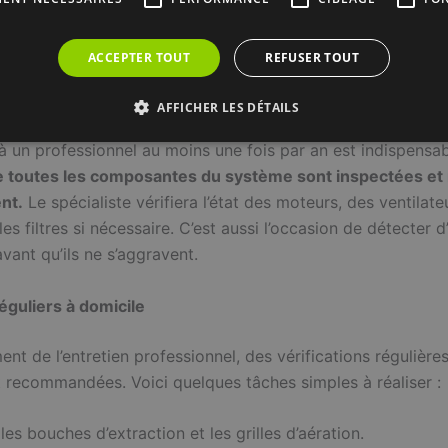
 les problèmes et d’assurer une performance efficace de vo
ACCEPTER TOUT
REFUSER TOUT
nnuel par un professionnel
AFFICHER LES DÉTAILS
 à un professionnel au moins une fois par an est indispensa
e toutes les composantes du système sont inspectées et
nt.
Le spécialiste vérifiera l’état des moteurs, des ventilateu
es filtres si nécessaire. C’est aussi l’occasion de détecter d
vant qu’ils ne s’aggravent.
éguliers à domicile
t de l’entretien professionnel, des vérifications régulières
 recommandées. Voici quelques tâches simples à réaliser :
les bouches d’extraction et les grilles d’aération.