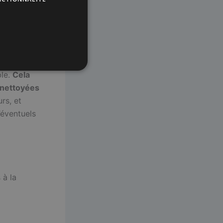
tre
ble.
Cela
 nettoyées
rs, et
’éventuels
 à la