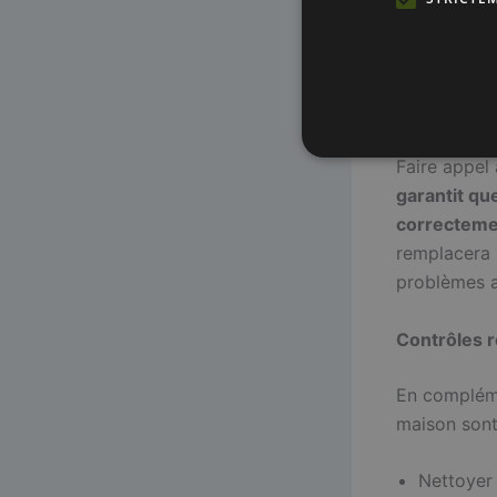
de prévenir
système.
Entretien a
Faire appel
garantit qu
correcteme
remplacera l
problèmes a
Contrôles r
En complémen
maison sont
Nettoyer 