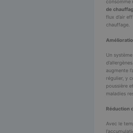
consomme mo
de chauffa
flux d’air e
chauffage.
Amélioration
Un système 
d’allergènes
augmente l’
régulier, y 
poussière e
maladies res
Réduction 
Avec le tem
l’accumulat