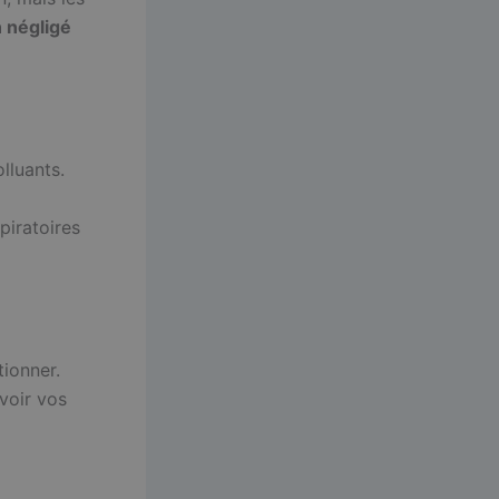
 négligé
lluants.
piratoires
tionner.
voir vos