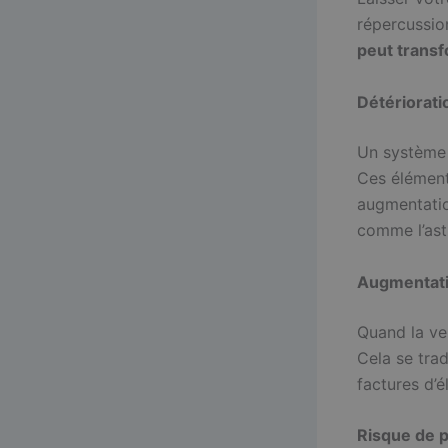
répercussio
peut trans
Détérioratio
Un système 
Ces éléments
augmentatio
comme l’ast
Augmentati
Quand la ven
Cela se tra
factures d’
Risque de 