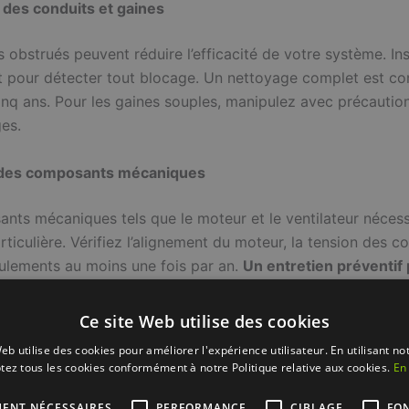
n des conduits et gaines
 obstrués peuvent réduire l’efficacité de votre système. In
t pour détecter tout blocage. Un nettoyage complet est con
cinq ans. Pour les gaines souples, manipulez avec précautio
es.
 des composants mécaniques
nts mécaniques tels que le moteur et le ventilateur nécess
rticulière. Vérifiez l’alignement du moteur, la tension des co
roulements au moins une fois par an.
Un entretien préventif 
e de votre système.
Ce site Web utilise des cookies
es vérifications et entretiens
eb utilise des cookies pour améliorer l'expérience utilisateur. En utilisant no
tez tous les cookies conformément à notre Politique relative aux cookies.
En 
 est crucial d’entretenir votre système de VMC à la bonne f
 un air sain et un fonctionnement optimal. Un entretien rég
MENT NÉCESSAIRES
PERFORMANCE
CIBLAGE
FO