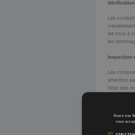
Vérificatio
Les conduits
visuellemen
les trois à 
les dommag
Inspection
Les composa
attention pa
l’état des 
durée de vi
Fréquence d
Notre site W
vous accep
En hiver, il
pour assurer
STRICTE