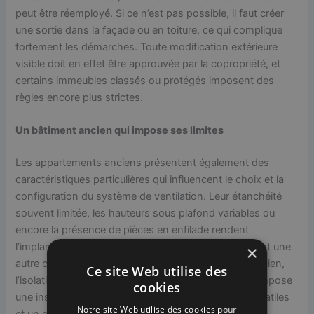
peut être réemployé. Si ce n’est pas possible, il faut créer
une sortie dans la façade ou en toiture, ce qui complique
fortement les démarches. Toute modification extérieure
visible doit en effet être approuvée par la copropriété, et
certains immeubles classés ou protégés imposent des
règles encore plus strictes.
Un bâtiment ancien qui impose ses limites
Les appartements anciens présentent également des
caractéristiques particulières qui influencent le choix et la
configuration du système de ventilation. Leur étanchéité
souvent limitée, les hauteurs sous plafond variables ou
encore la présence de pièces en enfilade rendent
l’implantation du réseau parfois complexe. Le bruit est une
×
autre contrainte à considérer : dans un immeuble ancien,
Ce site Web utilise des
l’isolation acoustique est rarement optimale, ce qui impose
cookies
une installation soignée, avec des éléments anti-vibratiles
Notre site Web utilise des cookies pour