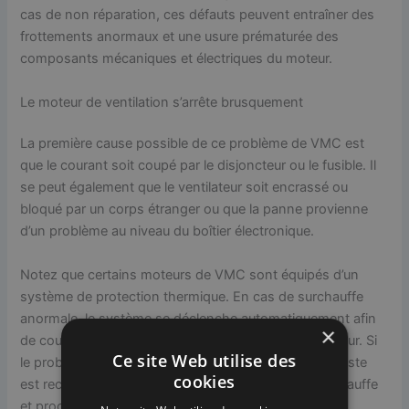
cas de non réparation, ces défauts peuvent entraîner des
frottements anormaux et une usure prématurée des
composants mécaniques et électriques du moteur.
Le moteur de ventilation s’arrête brusquement
La première cause possible de ce problème de VMC est
que le courant soit coupé par le disjoncteur ou le fusible. Il
se peut également que le ventilateur soit encrassé ou
bloqué par un corps étranger ou que la panne provienne
d’un problème au niveau du boîtier électronique.
Notez que certains moteurs de VMC sont équipés d’un
système de protection thermique. En cas de surchauffe
anormale, le système se déclenche automatiquement afin
×
de couper l’alimentation électrique et d’arrêter le moteur. Si
Ce site Web utilise des
le problème persiste, alors, l’intervention d’un spécialiste
cookies
est recommandée pour identifier les causes de surchauffe
et procéder aux réparations nécessaires.