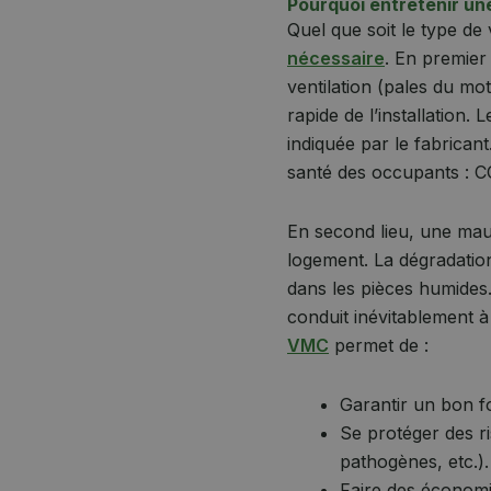
Pourquoi entretenir u
Quel que soit le type de
nécessaire
. En premier
ventilation (pales du mo
rapide de l’installation. 
indiquée par le fabrican
santé des occupants : CO
En second lieu, une mauv
logement. La dégradation
dans les pièces humides. 
conduit inévitablement
VMC
permet de :
Garantir un bon f
Se protéger des ris
pathogènes, etc.).
Faire des économi