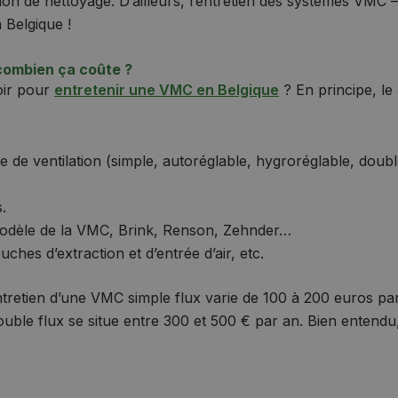
ion de nettoyage. D’ailleurs, l’entretien des systèmes VMC 
n Belgique !
combien ça coûte ?
oir pour
entretenir une VMC en Belgique
? En principe, le
 de ventilation (simple, autoréglable, hygroréglable, doubl
s.
modèle de la VMC, Brink, Renson, Zehnder…
hes d’extraction et d’entrée d’air, etc.
tretien d’une VMC simple flux varie de 100 à 200 euros par a
uble flux se situe entre 300 et 500 € par an. Bien entendu