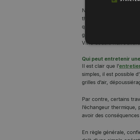
Notez qu’une mauvaise is
thermiques. Cela entraî
que les gaines souples 
gaines requièrent donc u
VMC double flux s’avère
Qui peut entretenir un
Il est clair que l’
entreti
simples, il est possible d’
grilles d’air, dépoussiér
Par contre, certains trav
l’échangeur thermique, 
avoir des conséquences
En règle générale, confi