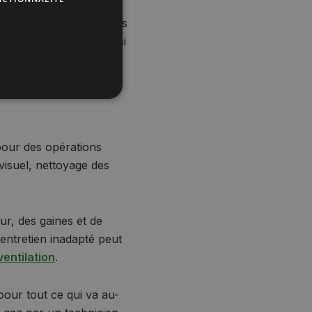
 cause des grands écarts
rformances. Sachez aussi
vaise manipulation. Ces
 bien entretenir une
pour des opérations
 visuel, nettoyage des
ur, des gaines et de
entretien inadapté peut
entilation
.
pour tout ce qui va au-